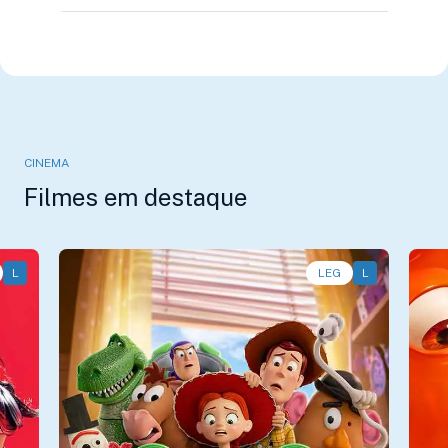
CINEMA
Filmes em destaque
L
Animação, Aventura, Comédia • • 1h40
LEG
L
An