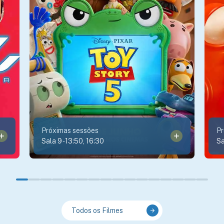
Próximas sessões
Pr
Sala 9
-
13:50, 16:30
Sa
Todos os Filmes