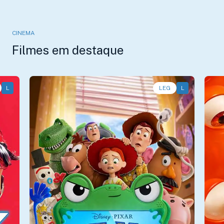
CINEMA
Filmes em destaque
L
Animação, Aventura, Comédia • • 1h40
LEG
L
An