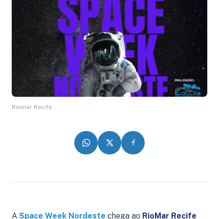
Riomar Recife
A
Space Week Nordeste
chega ao
RioMar Recife