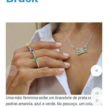
Uma mão feminina exibe um bracelete de prata com
C
pedras amarela, azul e verde. No pescoço, um colar com
B